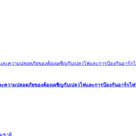
พและความปลอดภัยของต้องเผชิญกับเปลวไฟและการป้องกันอาร์กไฟ