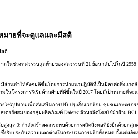
หมายที่จะดูแลและมีสติ
งมากในช่วงทศวรรษสุดท้ายของศตวรรษที่ 21 ย้อนกลับไปในปี 255
มีส่วนทำให้สังคมดีขึ้นโดยการนำแนวปฏิบัติที่เป็นมิตรต่อสิ่งแวดล
วมในโครงการริเริ่มด้านฝ้ายที่ดีขึ้นในปี 2017 โดยมีเป้าหมายที่จ
งโซ่อุปทาน เพื่อส่งเสริมการปรับปรุงสิ่งแวดล้อม ชุมชนเกษตรกรรม
เอสเตอร์ผสมของกลุ่มผลิตภัณฑ์ Daletec ล้วนผลิตโดยใช้ผ้าฝ้าย BCI
ูงสุด 3; กำลังสร้างผลกระทบด้วยการผลิตสิ่งทอที่ยั่งยืนด้วยกลุ
ด ซึ่งรับประกันความแตกต่างในกระบวนการผลิตทั้งหมด ตั้งแต่ผลิตภ