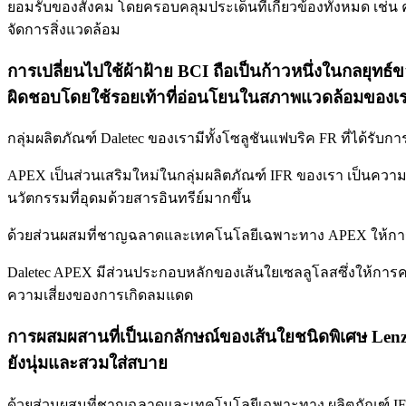
ยอมรับของสังคม โดยครอบคลุมประเด็นที่เกี่ยวข้องทั้งหมด เ
จัดการสิ่งแวดล้อม
การเปลี่ยนไปใช้ผ้าฝ้าย BCI ถือเป็นก้าวหนึ่งในกลยุทธ
ผิดชอบโดยใช้รอยเท้าที่อ่อนโยนในสภาพแวดล้อมของเรามา
กลุ่มผลิตภัณฑ์ Daletec ของเรามีทั้งโซลูชันแฟบริค FR ที่ได้รับ
APEX เป็นส่วนเสริมใหม่ในกลุ่มผลิตภัณฑ์ IFR ของเรา เป็นความคิ
นวัตกรรมที่อุดมด้วยสารอินทรีย์มากขึ้น
ด้วยส่วนผสมที่ชาญฉลาดและเทคโนโลยีเฉพาะทาง APEX ให้การป
Daletec APEX มีส่วนประกอบหลักของเส้นใยเซลลูโลสซึ่งให้การ
ความเสี่ยงของการเกิดลมแดด
การผสมผสานที่เป็นเอกลักษณ์ของเส้นใยชนิดพิเศษ Lenzi
ยังนุ่มและสวมใส่สบาย
ด้วยส่วนผสมที่ชาญฉลาดและเทคโนโลยีเฉพาะทาง ผลิตภัณฑ์ IFR